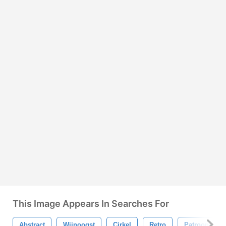
This Image Appears In Searches For
Abstract
Wijnoogst
Cirkel
Retro
Patroon