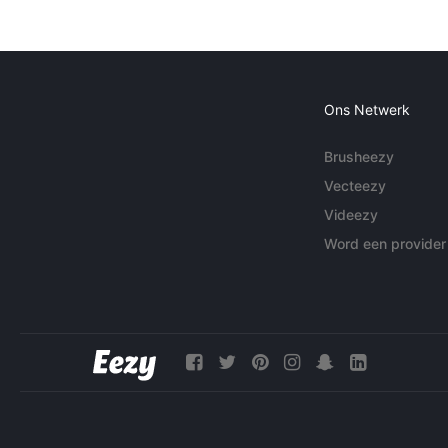
Ons Netwerk
Brusheezy
Vecteezy
Videezy
Word een provider