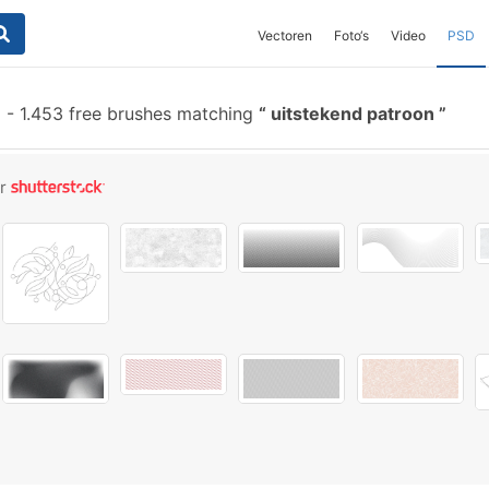
Vectoren
Foto‘s
Video
PSD
-
1.453 free brushes matching
uitstekend patroon
or