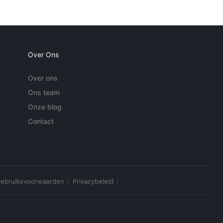
Over Ons
Over ons
Ons team
Onze blog
Contact
ebruiksvoorwaarden
Privacybeleid