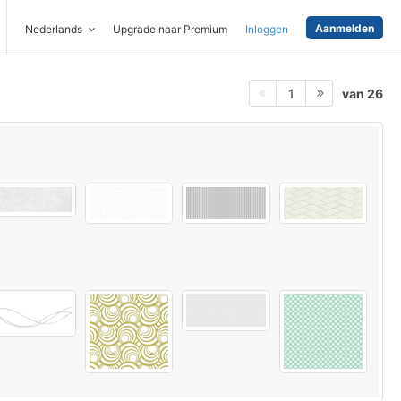
Aanmelden
Nederlands
Upgrade naar Premium
Inloggen
van 26
1