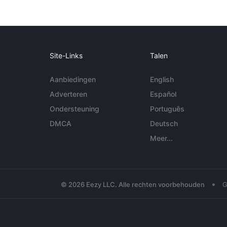
Site-Links
Talen
Aanbiedingen
English
Adverteren
Español
Ondersteuning
Português
DMCA
Deutsch
Meer...
•
© 2026 Eezy LLC. Alle rechten voorbehouden
G