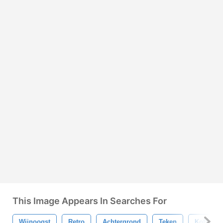
This Image Appears In Searches For
Wijnoogst
Retro
Achtergrond
Teken
Koffie