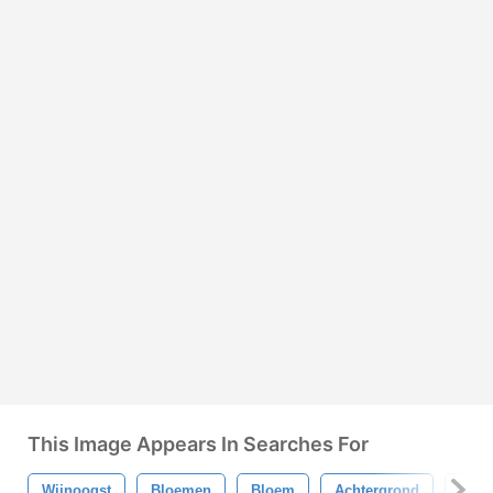
This Image Appears In Searches For
Wijnoogst
Bloemen
Bloem
Achtergrond
Vint