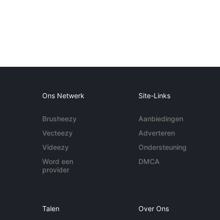
Ons Netwerk
Site-Links
Brusheezy
Aanbiedingen
Vecteezy
Adverteren
Videezy
Ondersteuning
Word een
DMCA
provider
Talen
Over Ons