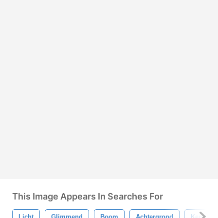
This Image Appears In Searches For
Licht
Glimmend
Boom
Achtergrond
Kerstmis