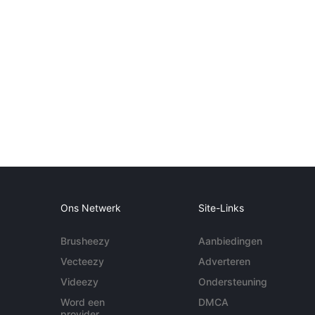
Ons Netwerk
Site-Links
Brusheezy
Aanbiedingen
Vecteezy
Adverteren
Videezy
Ondersteuning
Word een
DMCA
provider