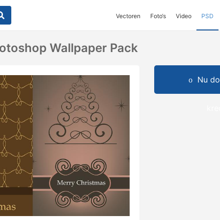
Vectoren
Foto‘s
Video
PSD
otoshop Wallpaper Pack
Nu do
kre