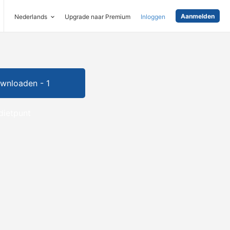
Aanmelden
Nederlands
Upgrade naar Premium
Inloggen
wnloaden - 1
dietpunt