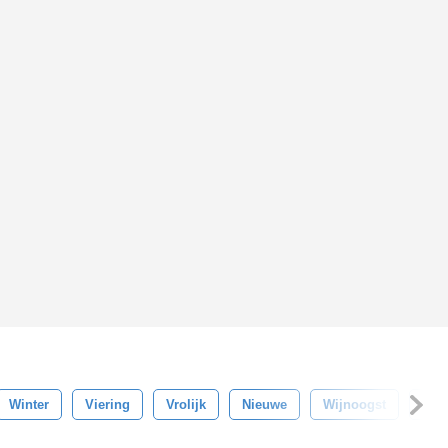
Winter
Viering
Vrolijk
Nieuwe
Wijnoogst
Bo