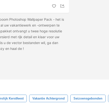
tboom Photoshop Wallpaper Pack - het is
m al uw vakantiewerk en -ontwerpen te
gpakket ontvangt u twee hoge resolutie
sierd met rijk detail en klaar voor uw
ls u de vector bestanden wil, ga dan
ezy en haal de
!
rolijk Kerstfeest
Vakantie Achtergrond
Seizoensgebonden