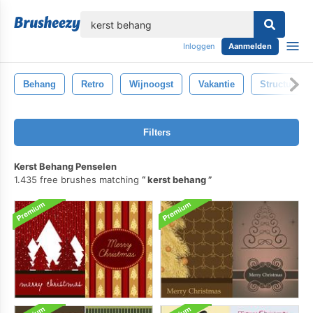
lose
Inloggen
Aanmelden
Behang
Retro
Wijnoogst
Vakantie
Structuur
Filters
Kerst Behang Penselen
1.435 free brushes matching
kerst behang