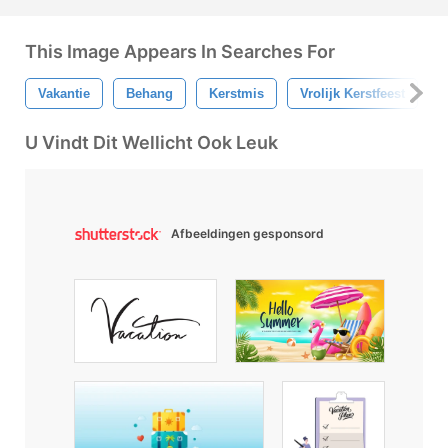
This Image Appears In Searches For
Vakantie
Behang
Kerstmis
Vrolijk Kerstfeest
V
U Vindt Dit Wellicht Ook Leuk
Afbeeldingen gesponsord