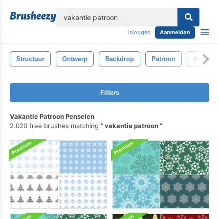
lose
Inloggen
Aanmelden
Structuur
Ontwerp
Backdrop
Patroon
Achterg
Filters
Vakantie Patroon Penselen
2.020 free brushes matching
vakantie patroon