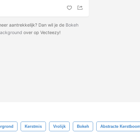
meer aantrekkelijk? Dan wil je de
Bokeh
Background
over op Vecteezy!
ergrond
Kerstmis
Vrolijk
Bokeh
Abstracte Kerstboo