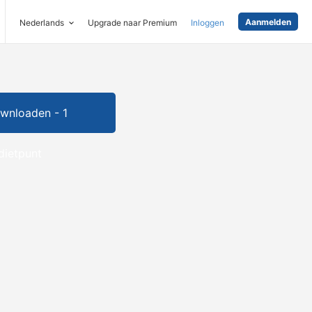
Aanmelden
Nederlands
Upgrade naar Premium
Inloggen
wnloaden - 1
dietpunt