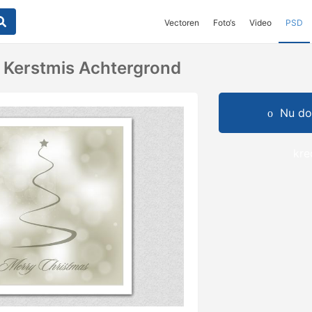
Vectoren
Foto‘s
Video
PSD
e Kerstmis Achtergrond
Nu do
kre