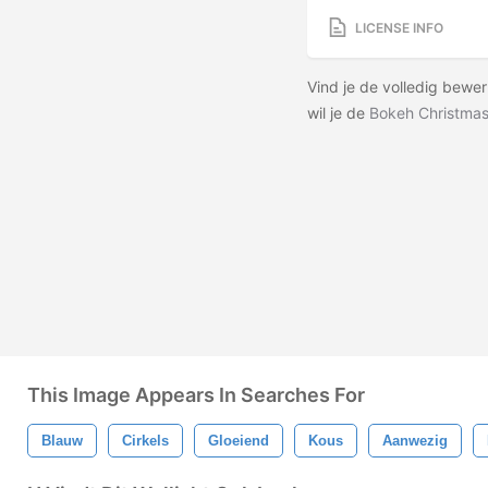
LICENSE INFO
Vind je de volledig bewe
wil je de
Bokeh Christmas
This Image Appears In Searches For
Blauw
Cirkels
Gloeiend
Kous
Aanwezig