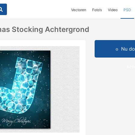
Vectoren
Foto‘s
Video
PSD
mas Stocking Achtergrond
Nu do
kre