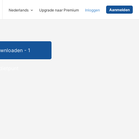
Aanmelden
Nederlands
Upgrade naar Premium
Inloggen
wnloaden - 1
dietpunt