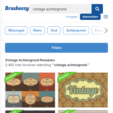
lose
Inloggen
Aanmelden
Wijnoogst
Retro
Oud
Achtergrond
Papier
Filters
Vintage Achtergrond Penselen
3.492 free brushes matching
vintage achtergrond