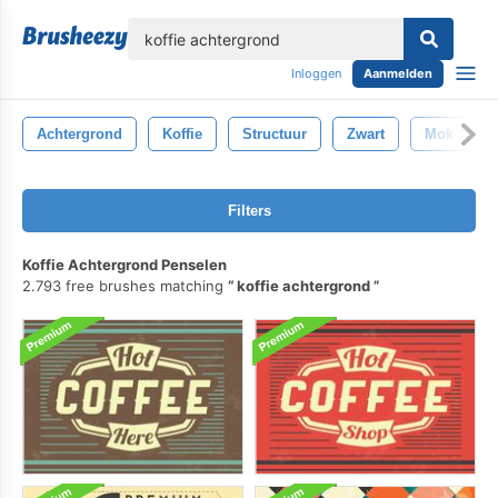
lose
Inloggen
Aanmelden
Achtergrond
Koffie
Structuur
Zwart
Mok
Filters
Koffie Achtergrond Penselen
2.793 free brushes matching
koffie achtergrond