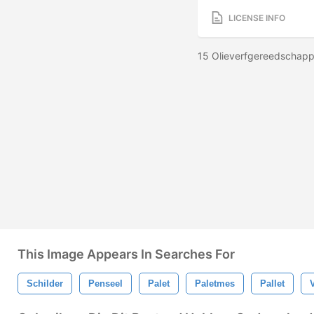
LICENSE INFO
15 Olieverfgereedschapp
This Image Appears In Searches For
Schilder
Penseel
Palet
Paletmes
Pallet
V