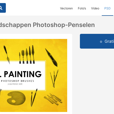
Vectoren
Foto‘s
Video
PSD
edschappen Photoshop-Penselen
Grat