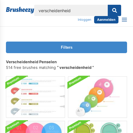
lose
Inloggen
Aanmelden
Filters
Verscheidenheid Penselen
514 free brushes matching
verscheidenheid