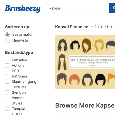
Sorteren op:
Kapsel Penselen
-
2 free bru
Beste match
Nieuwste
Bestandstype
Penselen
Actions
PSD
Patronen
Kleurovergangen
Textures
Symbolen
Vormen
Styles
Browse More Kapsel
Templates
Ui Kits