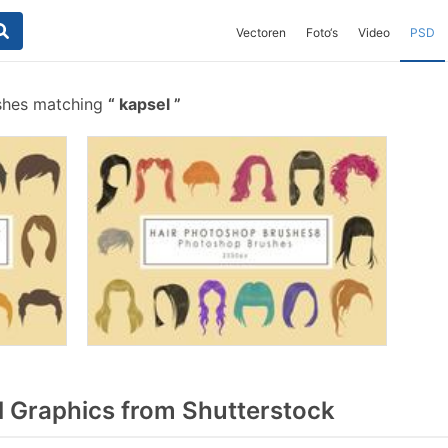
Vectoren
Foto‘s
Video
PSD
shes matching
kapsel
 Graphics from Shutterstock