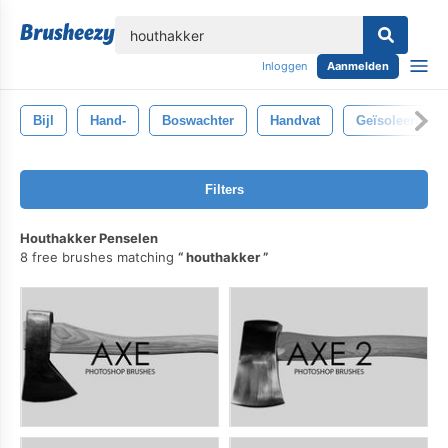
lose
Inloggen
Aanmelden
Bijl
Hand-
Boswachter
Handvat
Geïsoleerd
Filters
Houthakker Penselen
8 free brushes matching
houthakker