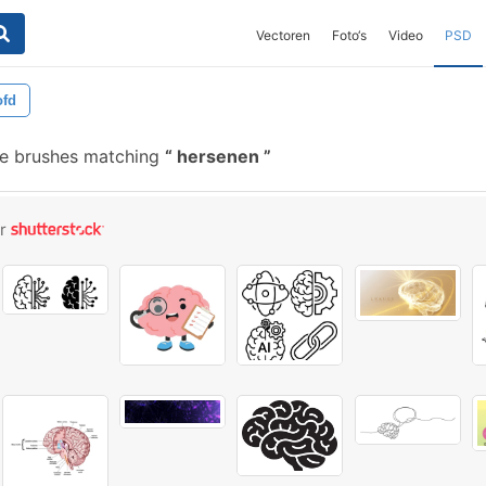
Vectoren
Foto‘s
Video
PSD
ofd
e brushes matching
hersenen
or