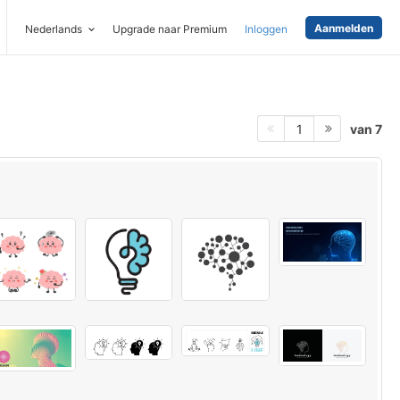
Aanmelden
Nederlands
Upgrade naar Premium
Inloggen
van 7
1