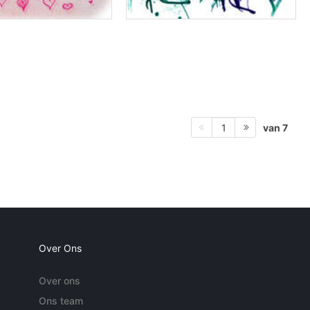
van 7
1
Over Ons
Over ons
Ons team