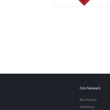
Ons Netwerk
Brusheezy
Vecteezy