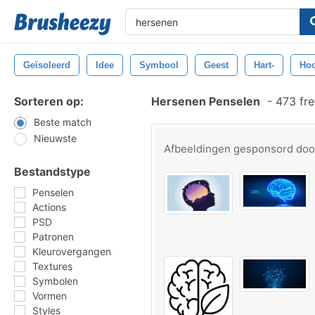
Geïsoleerd
Idee
Symbool
Geest
Hart-
Ho
Sorteren op:
Hersenen Penselen
-
473 fre
Beste match
Nieuwste
Afbeeldingen gesponsord do
Bestandstype
Penselen
Actions
PSD
Patronen
Kleurovergangen
Textures
Symbolen
Vormen
Styles