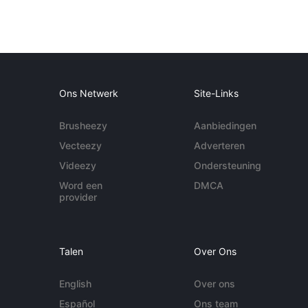
Ons Netwerk
Site-Links
Brusheezy
Aanbiedingen
Vecteezy
Adverteren
Videezy
Ondersteuning
Word een
DMCA
provider
Talen
Over Ons
English
Over ons
Español
Ons team