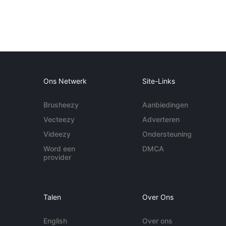
Ons Netwerk
Site-Links
Brusheezy
Aanbiedingen
Vecteezy
Adverteren
Videezy
Ondersteuning
Word een
DMCA
provider
Talen
Over Ons
English
Over ons