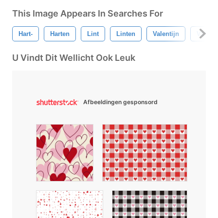
This Image Appears In Searches For
Hart-
Harten
Lint
Linten
Valentijn
Valent
U Vindt Dit Wellicht Ook Leuk
Afbeeldingen gesponsord