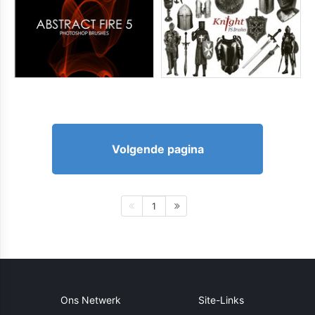
Volgende pagina
1
Ons Netwerk
Site-Links