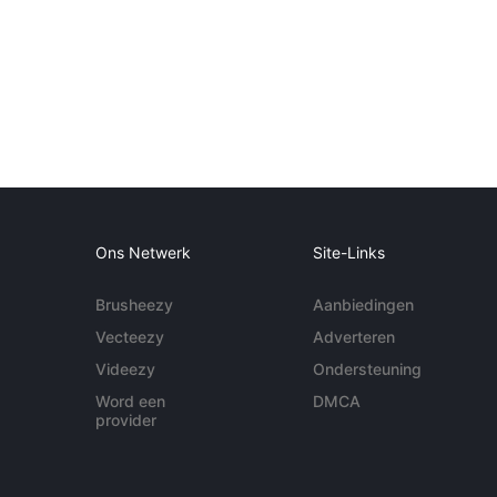
Ons Netwerk
Site-Links
Brusheezy
Aanbiedingen
Vecteezy
Adverteren
Videezy
Ondersteuning
Word een
DMCA
provider