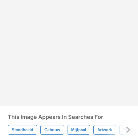
This Image Appears In Searches For
Standbeeld
Gebouw
Mijlpaal
Artwork
Beeldh