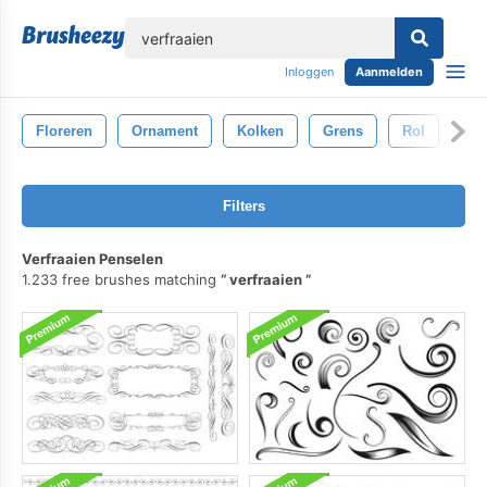
lose
Inloggen
Aanmelden
Floreren
Ornament
Kolken
Grens
Rol
Filters
Verfraaien Penselen
1.233 free brushes matching
verfraaien