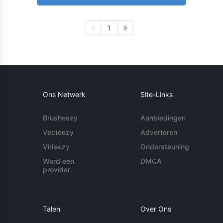
1
Ons Netwerk
Site-Links
Brusheezy
Aanbiedingen
Vecteezy
Adverteren
Videezy
Ondersteuning
Word een
DMCA
provider
Talen
Over Ons