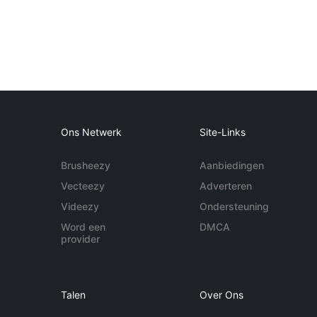
Ons Netwerk
Site-Links
Brusheezy
Aanbiedingen
Vecteezy
Adverteren
Videezy
Ondersteuning
Word een
DMCA
provider
Talen
Over Ons