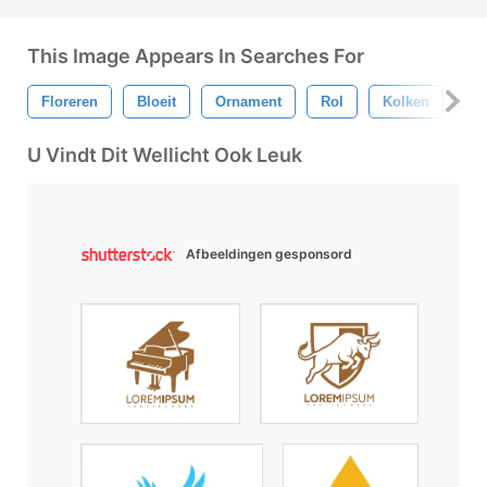
This Image Appears In Searches For
Floreren
Bloeit
Ornament
Rol
Kolken
We
U Vindt Dit Wellicht Ook Leuk
Afbeeldingen gesponsord