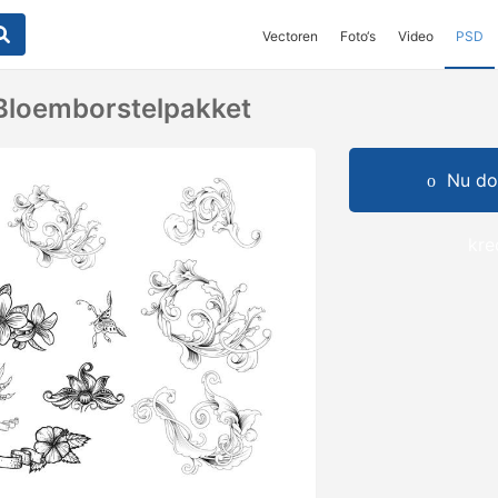
Vectoren
Foto‘s
Video
PSD
Bloemborstelpakket
Nu do
kre