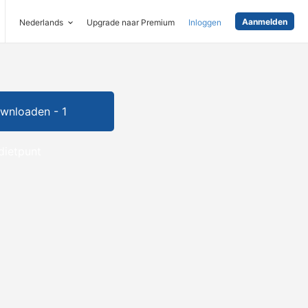
Aanmelden
Nederlands
Upgrade naar Premium
Inloggen
wnloaden - 1
dietpunt