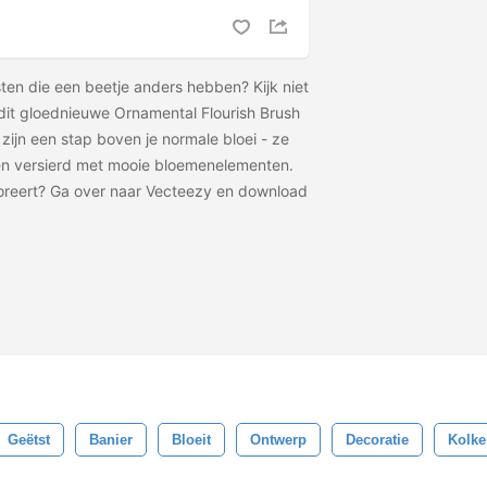
ten die een beetje anders hebben? Kijk niet
it gloednieuwe Ornamental Flourish Brush
zijn een stap boven je normale bloei - ze
 en versierd met mooie bloemenelementen.
loreert? Ga over naar Vecteezy en download
Geëtst
Banier
Bloeit
Ontwerp
Decoratie
Kolke