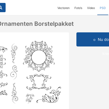
Vectoren
Foto‘s
Video
PSD
Ornamenten Borstelpakket
Nu do
kre