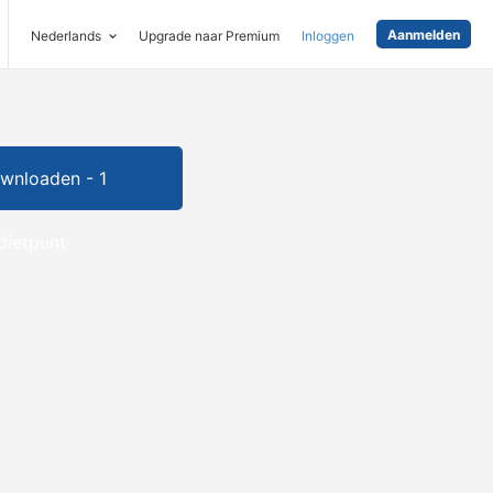
Aanmelden
Nederlands
Upgrade naar Premium
Inloggen
wnloaden - 1
dietpunt