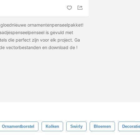
t gloednieuwe ornamentenpenseelpakket!
adjespenseelpenseel is gevuld met
els die perfect zijn voor elk project. Ga
 de vectorbestanden en download de
!
Ornamentborstel
Kolken
Swirly
Bloemen
Decoratie