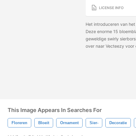
LICENSE INFO
Het introduceren van he
Deze enorme 15 bloembla
geweldige swirly sierborst
over naar Vecteezy voor
This Image Appears In Searches For
Floreren
Bloeit
Ornament
Sier-
Decoratie