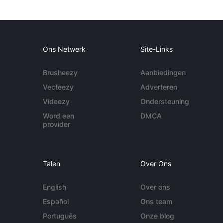
Ons Netwerk
Site-Links
Brusheezy
Aanbiedingen
Vecteezy
Adverteren
Videezy
Ondersteuning
Word een
DMCA
provider
Talen
Over Ons
English
Over ons
Español
Ons team
Português
Onze blog