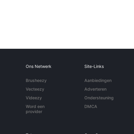
Ons Netwerk
Site-Links
Brusheezy
Aanbiedingen
Vecteezy
Adverteren
Videezy
Ondersteuning
Word een
DMCA
provider