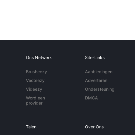
Ons Netwerk
Site-Links
Brusheezy
Aanbiedingen
Vecteezy
Adverteren
Videezy
Ondersteuning
Word een
DMCA
provider
Talen
Over Ons