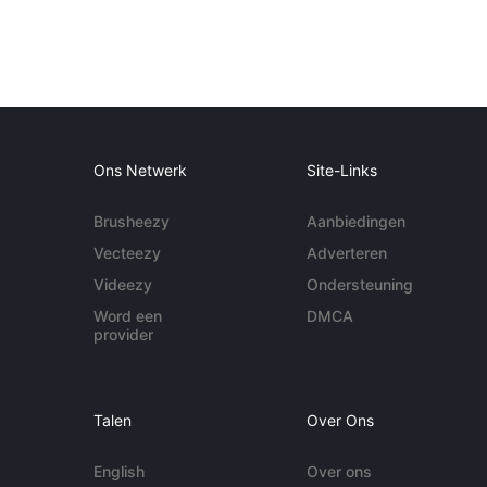
Ons Netwerk
Site-Links
Brusheezy
Aanbiedingen
Vecteezy
Adverteren
Videezy
Ondersteuning
Word een
DMCA
provider
Talen
Over Ons
English
Over ons