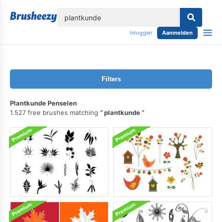
lose
Inloggen
Aanmelden
Filters
Plantkunde Penselen
1.527 free brushes matching
plantkunde