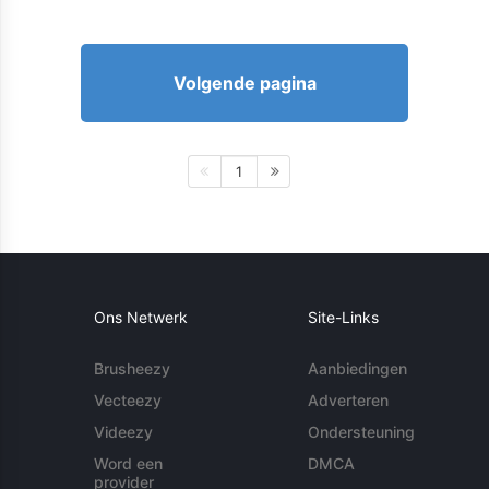
Volgende pagina
1
Ons Netwerk
Site-Links
Brusheezy
Aanbiedingen
Vecteezy
Adverteren
Videezy
Ondersteuning
Word een
DMCA
provider