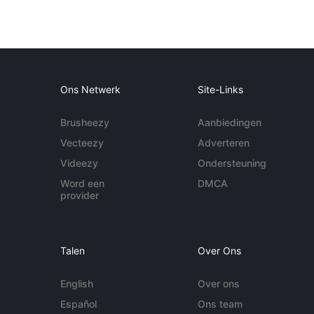
Ons Netwerk
Site-Links
Brusheezy
Aanbiedingen
Vecteezy
Adverteren
Videezy
Ondersteuning
Word een
DMCA
provider
Talen
Over Ons
English
Over ons
Español
Ons team