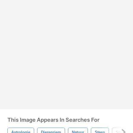
This Image Appears In Searches For
Astrologie
Dierenriem
Natuur
Steen
Structuur