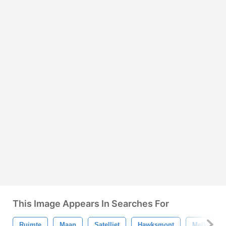
This Image Appears In Searches For
Ruimte
Maan
Satelliet
Hawksmont
Melkweg