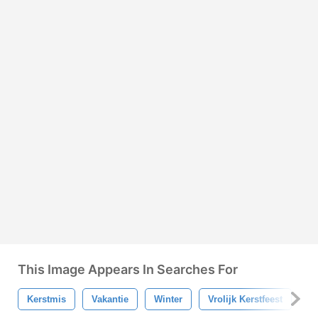
This Image Appears In Searches For
Kerstmis
Vakantie
Winter
Vrolijk Kerstfeest
Ni