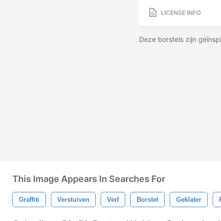
LICENSE INFO
Deze borstels zijn geïnspi
This Image Appears In Searches For
Graffiti
Verstuiven
Verf
Borstel
Geklater