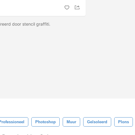
reerd door stencil graffiti.
Professioneel
Photoshop
Muur
Geïsoleerd
Plons