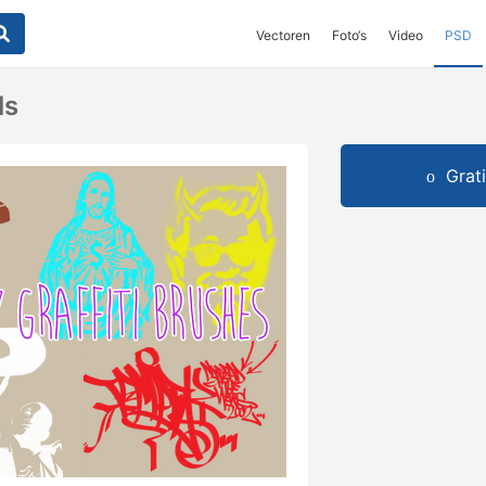
Vectoren
Foto‘s
Video
PSD
ls
Grat