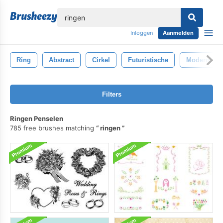
lose
Inloggen
Aanmelden
Ring
Abstract
Cirkel
Futuristische
Modern
Filters
Ringen Penselen
785 free brushes matching
ringen