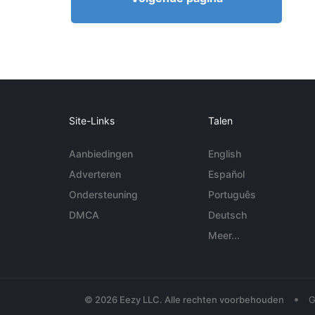
Site-Links
Talen
Aanbiedingen
English
Adverteren
Español
Ondersteuning
Português
DMCA
Deutsch
Meer...
•
© 2026 Eezy LLC. Alle rechten voorbehouden
G