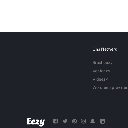
Ons Netwerk
Brusheezy
Vecteezy
Videezy
Word een provider