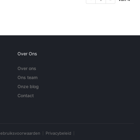
Over Ons
Over ons
Ons team
Onze blog
Contact
ebruiksvoorwaarden
Privacybeleid