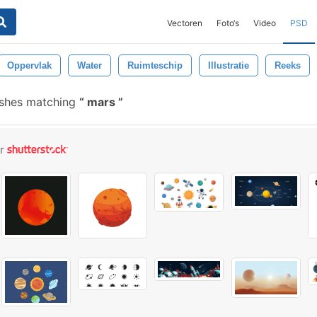
Vectoren
Foto‘s
Video
PSD
Oppervlak
Water
Ruimteschip
Illustratie
Reeks
ushes matching
mars
or