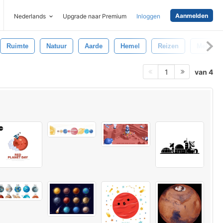
Aanmelden
Nederlands
Upgrade naar Premium
Inloggen
Ruimte
Natuur
Aarde
Hemel
Reizen
Melkwe
van 4
1