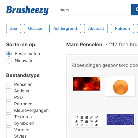
Zee
Oceaan
Achtergrond
Abstract
Patroon
Sorteren op:
Mars Penselen
-
212 free br
Beste match
Nieuwste
Afbeeldingen gesponsord do
Bestandstype
Penselen
Actions
PSD
Patronen
Kleurovergangen
Textures
Symbolen
Vormen
Styles