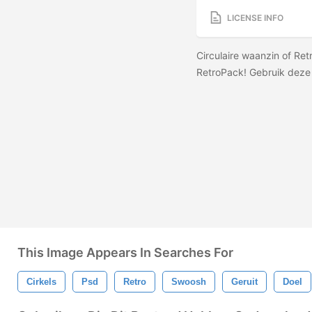
LICENSE INFO
Circulaire waanzin of Re
RetroPack! Gebruik dez
This Image Appears In Searches For
Cirkels
Psd
Retro
Swoosh
Geruit
Doel