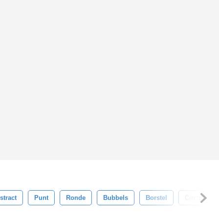
stract
Punt
Ronde
Bubbels
Borstel
Circulaire