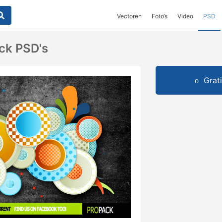
Vectoren
Foto‘s
Video
PSD
ck PSD's
Grat