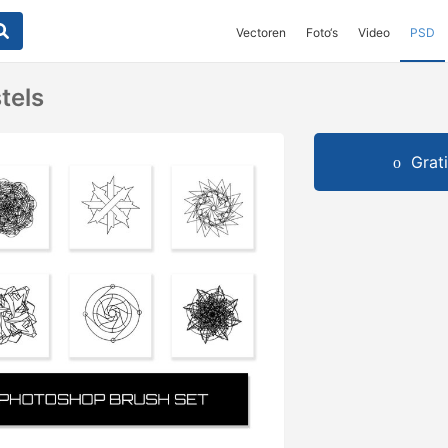
Vectoren
Foto‘s
Video
PSD
tels
Grat