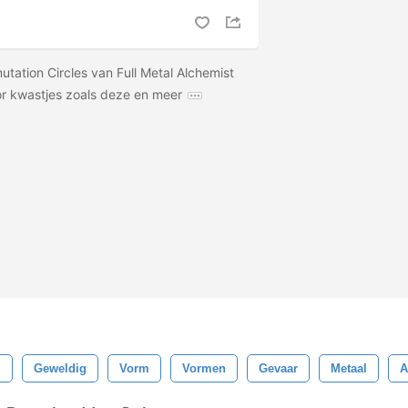
tation Circles van Full Metal Alchemist
r kwastjes zoals deze en meer
l
Geweldig
Vorm
Vormen
Gevaar
Metaal
A