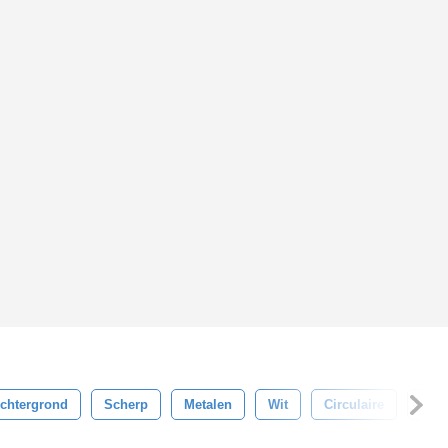
chtergrond
Scherp
Metalen
Wit
Circulaire
Oud