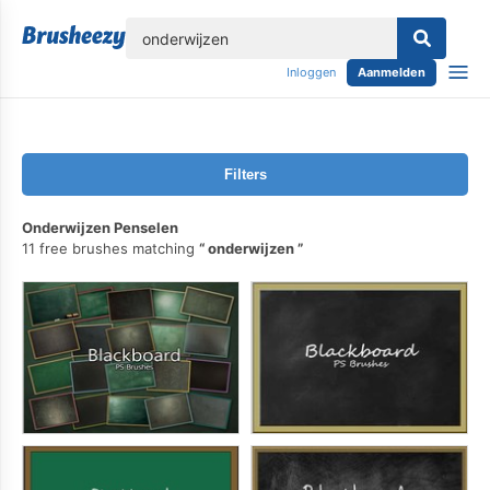
lose
Inloggen
Aanmelden
Filters
Onderwijzen Penselen
11 free brushes matching
onderwijzen