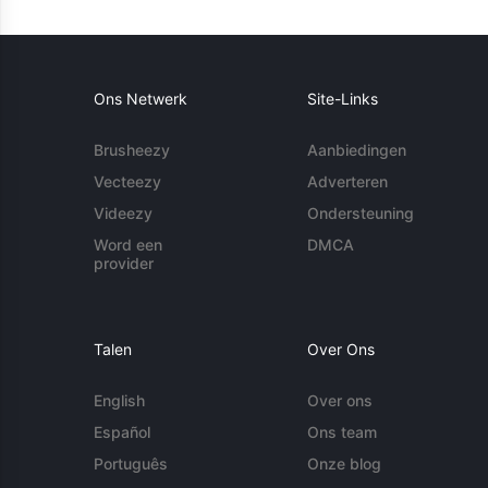
Ons Netwerk
Site-Links
Brusheezy
Aanbiedingen
Vecteezy
Adverteren
Videezy
Ondersteuning
Word een
DMCA
provider
Talen
Over Ons
English
Over ons
Español
Ons team
Português
Onze blog