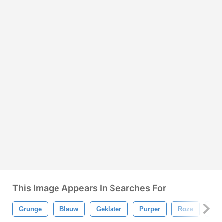
This Image Appears In Searches For
Grunge
Blauw
Geklater
Purper
Roze
Str