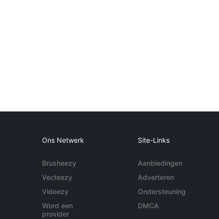
Ons Netwerk
Site-Links
Brusheezy
Aanbiedingen
Vecteezy
Adverteren
Videezy
Ondersteuning
Word een
DMCA
provider