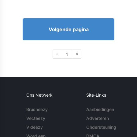
Volgende pagina
1
Ons Netwerk
Site-Links
Brusheezy
Aanbiedingen
Vecteezy
Adverteren
Videezy
Ondersteuning
Word een
DMCA