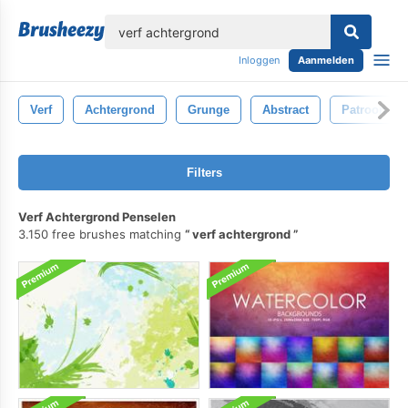
lose
Inloggen
Aanmelden
Verf
Achtergrond
Grunge
Abstract
Patroon
Filters
Verf Achtergrond Penselen
3.150 free brushes matching
verf achtergrond