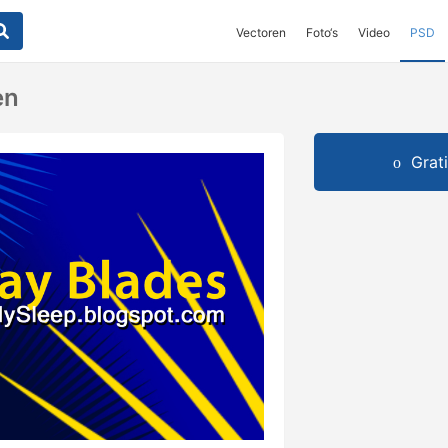
Vectoren
Foto‘s
Video
PSD
en
Grat