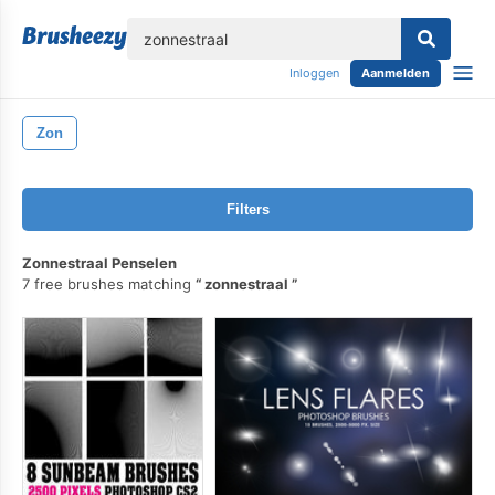
lose
Inloggen
Aanmelden
Zon
Filters
Zonnestraal Penselen
7 free brushes matching
zonnestraal