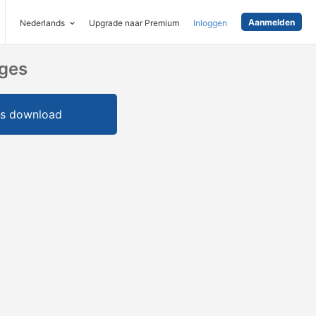
Aanmelden
Nederlands
Upgrade naar Premium
Inloggen
ages
is download