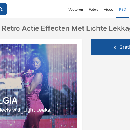
Vectoren
Foto‘s
Video
PSD
0 Retro Actie Effecten Met Lichte Lekk
Grat