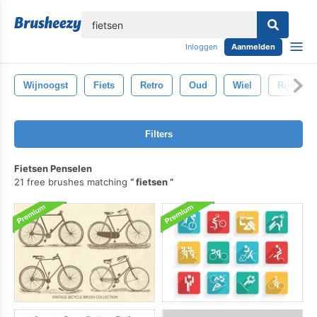
lose
Inloggen
Aanmelden
Wijnoogst
Fiets
Retro
Oud
Wiel
Rijden
Filters
Fietsen Penselen
21 free brushes matching
fietsen