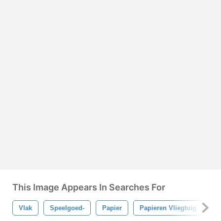
This Image Appears In Searches For
Vlak
Speelgoed-
Papier
Papieren Vliegtuig
Vl