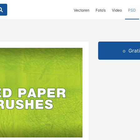
Vectoren
Foto‘s
Video
PSD
Grat