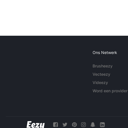
Ons Netwerk
Brusheezy
Vecteezy
Videezy
Word een provider