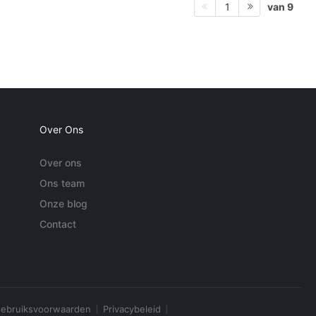
van 9
1
Over Ons
Over ons
Ons team
Onze blog
Contact
ebruiksvoorwaarden
Privacybeleid