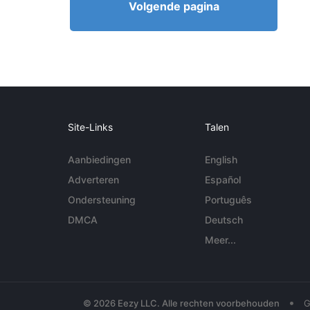
Volgende pagina
Site-Links
Talen
Aanbiedingen
English
Adverteren
Español
Ondersteuning
Português
DMCA
Deutsch
Meer...
•
© 2026 Eezy LLC. Alle rechten voorbehouden
G