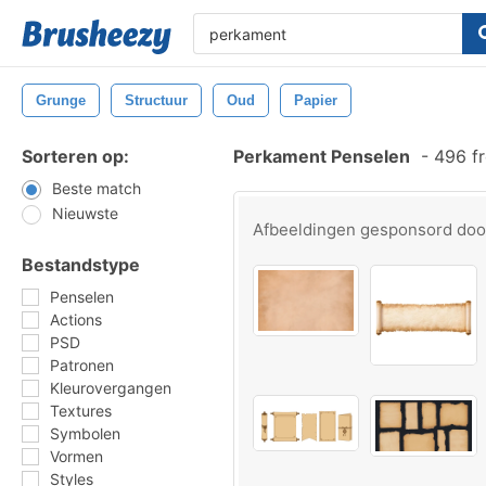
Grunge
Structuur
Oud
Papier
Sorteren op:
Perkament Penselen
-
496 fr
Beste match
Nieuwste
Afbeeldingen gesponsord do
Bestandstype
Penselen
Actions
PSD
Patronen
Kleurovergangen
Textures
Symbolen
Vormen
Styles