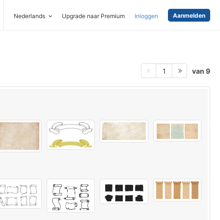
Aanmelden
Nederlands
Upgrade naar Premium
Inloggen
van 9
1