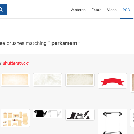
Vectoren
Foto‘s
Video
PSD
ee brushes matching
perkament
or